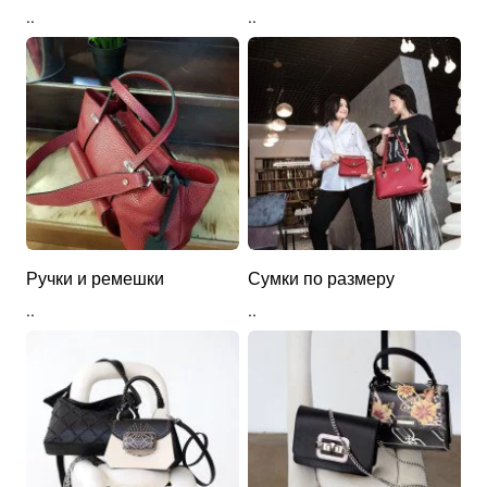
..
..
Ручки и ремешки
Сумки по размеру
..
..