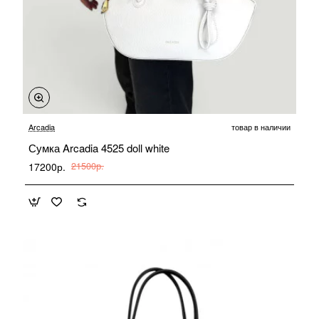
-20%
Arcadia
товар в наличии
Сумка Arcadia 4525 doll white
17200р.
21500р.