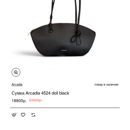
-20%
Arcadia
товар в наличии
Сумка Arcadia 4524 doll black
18800р.
23500р.