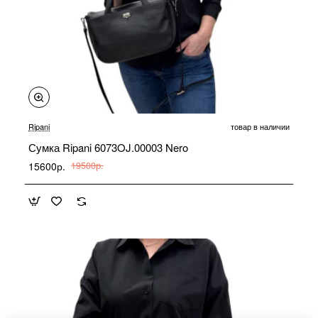
-20%
Ripani
товар в наличии
Сумка Ripani 6073OJ.00003 Nero
15600р.
19500р.