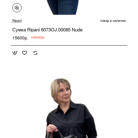
-20%
Ripani
товар в наличии
Сумка Ripani 6073OJ.00085 Nude
15600р.
19500р.