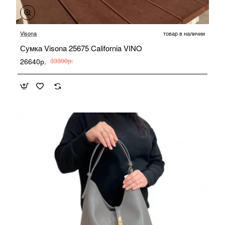
-20%
Visona
товар в наличии
Сумка Visona 25675 California VINO
26640р.
33300р.