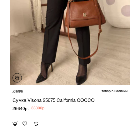
-20%
Visona
товар в наличии
Сумка Visona 25675 California COCCO
26640р.
33300р.