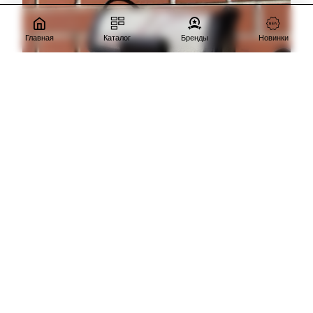
Главная
Каталог
Бренды
Новинки
-30%
La Martina
товар в наличии
Сумка La Martina LMBA00925T BEIGE
10850р.
15500р.