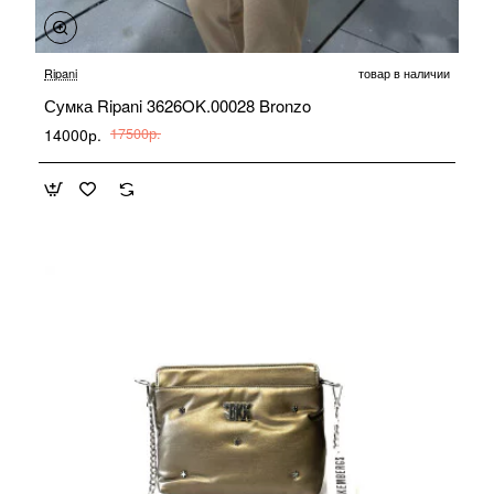
-20%
Ripani
товар в наличии
Сумка Ripani 3626OK.00028 Bronzo
14000р.
17500р.