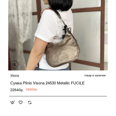
-20%
Visona
товар в наличии
Сумка Plinio Visona 24530 Metallic FUCILE
22640р.
28300р.