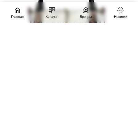
Главная
Каталог
Бренды
Новинки
-20%
Marino Orlandi
товар в наличии
Сумка Marino Orlandi 4820C bianco
32400р.
40500р.