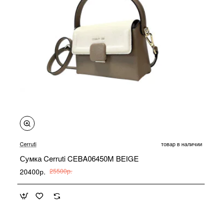
-20%
Cerruti
товар в наличии
Сумка Cerruti CEBA06450M BEIGE
20400р.
25500р.