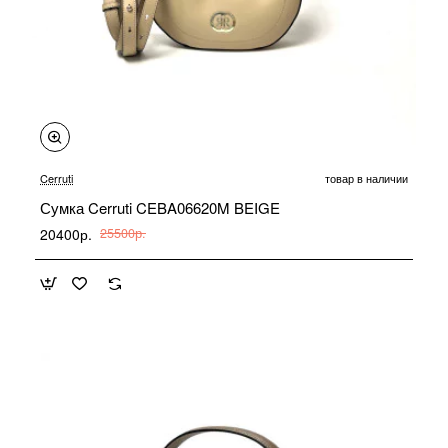
-20%
Cerruti
товар в наличии
Сумка Cerruti CEBA06620M BEIGE
20400р.
25500р.