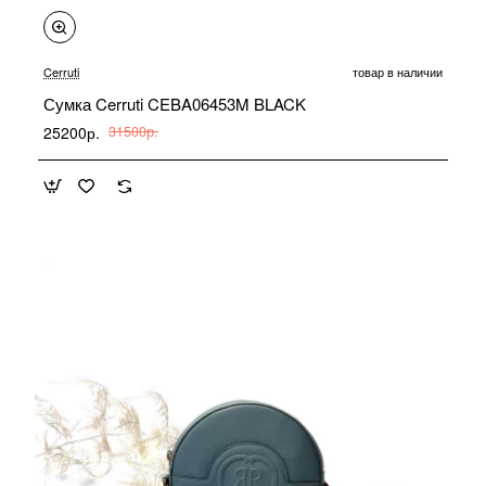
-20%
Cerruti
товар в наличии
Сумка Cerruti CEBA06453M BLACK
25200р.
31500р.