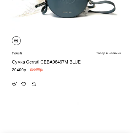
-20%
Cerruti
товар в наличии
Сумка Cerruti CEBA06467M BLUE
20400р.
25500р.