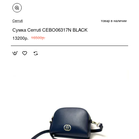
-20%
Cerruti
товар в наличии
Сумка Cerruti CEBO06317N BLACK
13200р.
16500р.