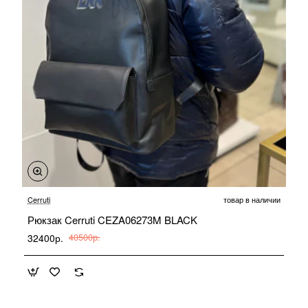
-20%
Cerruti
товар в наличии
Рюкзак Cerruti CEZA06273M BLACK
32400р.
40500р.