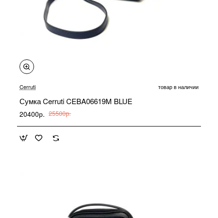
-20%
Cerruti
товар в наличии
Сумка Cerruti CEBA06619M BLUE
20400р.
25500р.