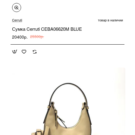
-20%
Cerruti
товар в наличии
Сумка Cerruti CEBA06620M BLUE
20400р.
25500р.