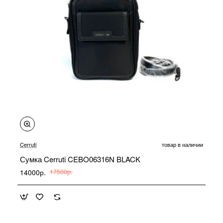
-20%
Cerruti
товар в наличии
Сумка Cerruti CEBO06316N BLACK
14000р.
17500р.