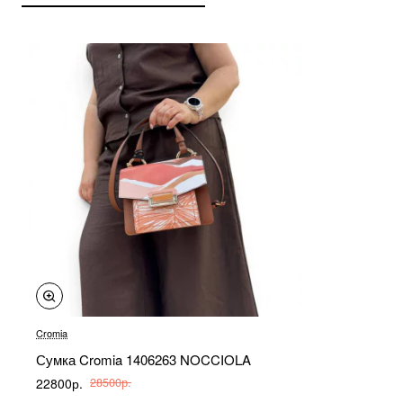
-20%
Cromia
Сумка Cromia 1406263 NOCCIOLA
22800р.
28500р.