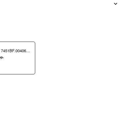
Сумка Ripani 7451BF.00406 Ecru/Sabbia
р.