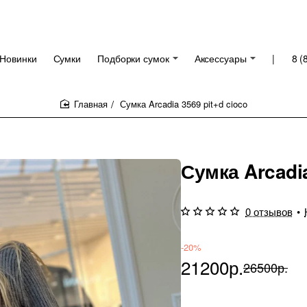
Новинки
Сумки
Подборки сумок
Аксессуары
|
8 (
Сумка Arcadia 3569 pit+d cioco
home
Сумка Arcadia
0 отзывов
•
-20%
21200р.
26500р.