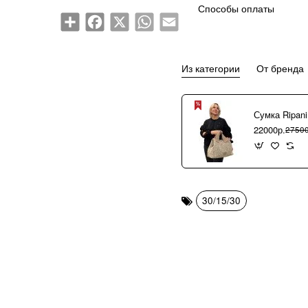
Способы оплаты
Share
Facebook
X
WhatsApp
Email
Из категории
От бренда
22000р.
27500
30/15/30