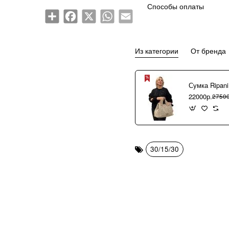
Способы оплаты
Share
Facebook
X
WhatsApp
Email
Из категории
От бренда
22000р.
27500
30/15/30