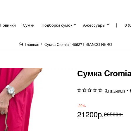
Новинки
Сумки
Подборки сумок
Аксессуары
|
8 (
Сумка Cromia 1406271 BIANCO-NERO
home
Сумка Cromi
0 отзывов
•
-20%
21200р.
26500р.