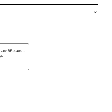
Сумка Ripani 7451BF.00406 Ecru/Sabbia
р.