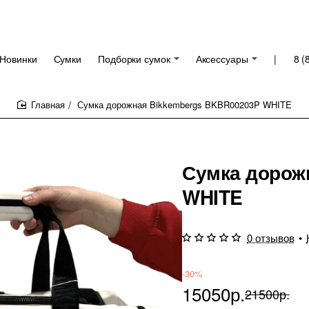
Новинки
Сумки
Подборки сумок
Аксессуары
|
8 (
Сумка дорожная Bikkembergs BKBR00203P WHITE
home
Сумка дорож
WHITE
0 отзывов
•
-30%
15050р.
21500р.