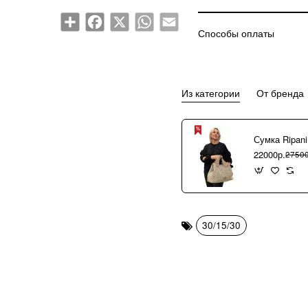
Share
Facebook
X
WhatsApp
Email
Способы оплаты
Из категории
От бренда
22000р.
27500
30/15/30