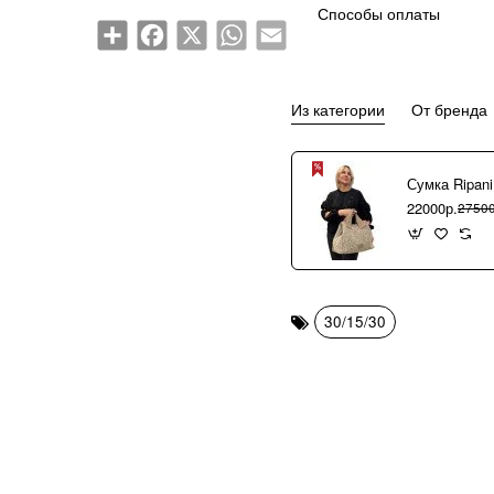
Способы оплаты
Share
Facebook
X
WhatsApp
Email
Из категории
От бренда
22000р.
27500
30/15/30