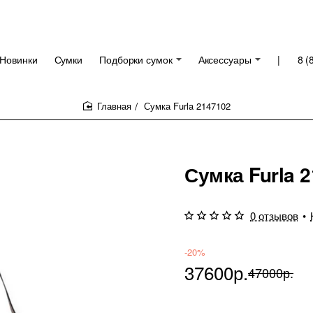
Новинки
Сумки
Подборки сумок
Аксессуары
|
8 (
Сумка Furla 2147102
home
Сумка Furla 
0 отзывов
•
-20%
37600р.
47000р.