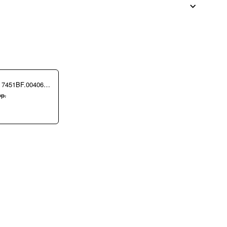
Сумка Ripani 7451BF.00406 Ecru/Sabbia
р.