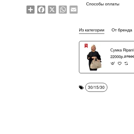
Способы оплаты
Share
Facebook
X
WhatsApp
Email
Из категории
От бренда
22000р.
27500
30/15/30