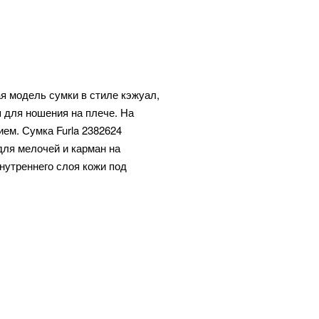
ая модель сумки в стиле кэжуал,
 для ношения на плече. На
ием. Сумка Furla 2382624
для мелочей и карман на
внутреннего слоя кожи под