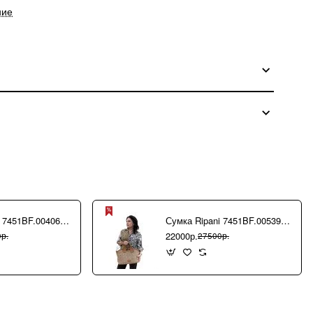
ние
Сумка Ripani 7451BF.00406 Ecru/Sabbia
Сумка Ripani 7451BF.00539 Camel/Biscotto
22000р.
р.
27500р.