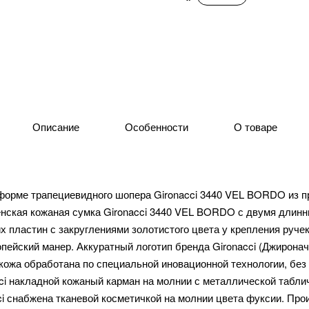
Описание
Особенности
О товаре
форме трапециевидного шопера Gironacci 3440 VEL BORDO из 
Женская кожаная сумка Gironacci 3440 VEL BORDO с двумя длинн
 пластин с закруглениями золотистого цвета у крепления ручек
опейский манер. Аккуратный логотип бренда Gironacci (Джиронач
кожа обработана по специальной иновационной технологии, без
ci накладной кожаный карман на молнии с металлической табли
cci снабжена тканевой косметичкой на молнии цвета фуксии. Про