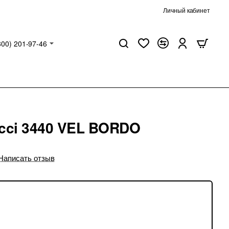
Личный кабинет
800) 201-97-46
cci 3440 VEL BORDO
Написать отзыв
04
21
25
Часы
Мин
Сек