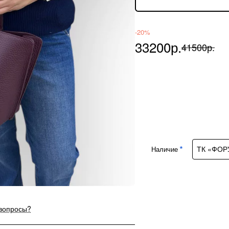
-20%
33200р.
41500р.
Наличие
 вопросы?