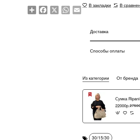
В закладки
В сравне
Share
Facebook
X
WhatsApp
Email
Доставка
Способы оплаты
Из категории
От бренда
22000р.
27500
30/15/30