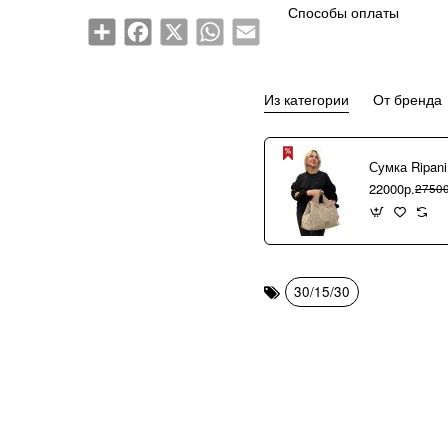
Способы оплаты
Share
Facebook
X
WhatsApp
Email
Из категории
От бренда
22000р.
27500
30/15/30