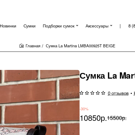
Новинки
Сумки
Подборки сумок
Аксессуары
|
8 (
Сумка La Martina LMBA00925T BEIGE
home
Сумка La Mar
0 отзывов
•
-30%
10850р.
15500р.