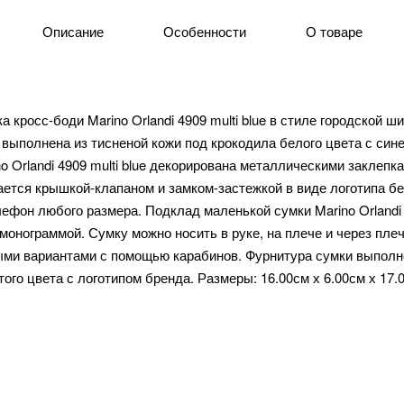
Описание
Особенности
О товаре
 кросс-боди Marino Orlandi 4909 multi blue в стиле городской 
 выполнена из тисненой кожи под крокодила белого цвета с син
o Orlandi 4909 multi blue декорирована металлическими заклепк
ается крышкой-клапаном и замком-застежкой в виде логотипа бе
лефон любого размера. Подклад маленькой сумки Marino Orlandi
монограммой. Сумку можно носить в руке, на плече и через плеч
ыми вариантами с помощью карабинов. Фурнитура сумки выполн
ого цвета с логотипом бренда. Размеры: 16.00см х 6.00см х 17.