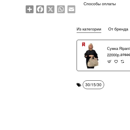
Способы оплаты
Share
Facebook
X
WhatsApp
Email
Из категории
От бренда
22000р.
27500
30/15/30