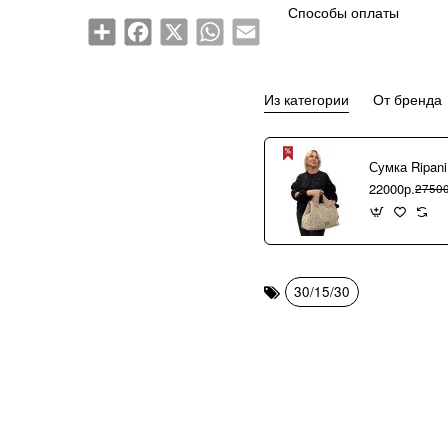
Способы оплаты
Share
Facebook
X
WhatsApp
Email
Из категории
От бренда
22000р.
27500
30/15/30