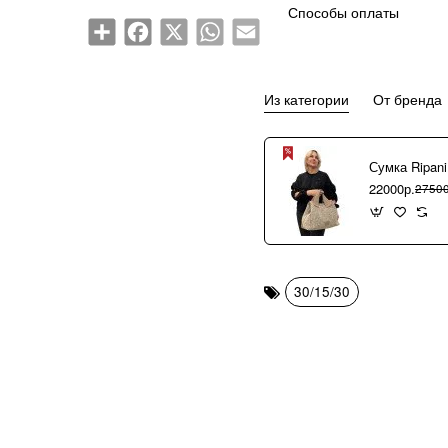
Способы оплаты
Share
Facebook
X
WhatsApp
Email
Из категории
От бренда
22000р.
27500
30/15/30