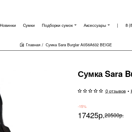
Новинки
Сумки
Подборки сумок
Аксессуары
|
8 (
Сумка Sara Burglar A0S6A632 BEIGE
home
Сумка Sara B
0 отзывов
•
-15%
17425р.
20500р.