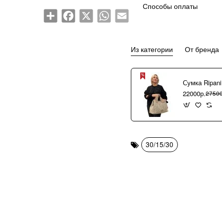
Способы оплаты
Share
Facebook
X
WhatsApp
Email
Из категории
От бренда
22000р.
27500
30/15/30