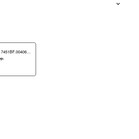
Сумка Ripani 7451BF.00406 Ecru/Sabbia
р.