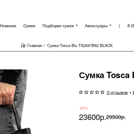
Новинки
Сумки
Подборки сумок
Аксессуары
|
8 (
Сумка Tosca Blu TS2547B62 BLACK
home
Сумка Tosca
0 отзывов
•
-20%
23600р.
29500р.