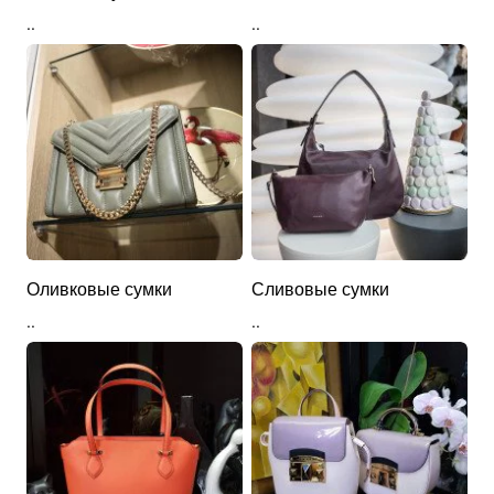
..
..
Оливковые сумки
Сливовые сумки
..
..