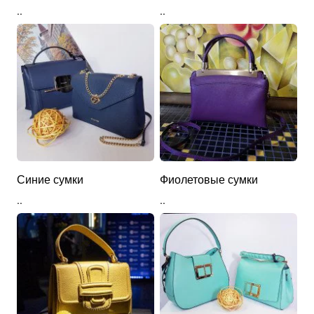
..
..
Синие сумки
Фиолетовые сумки
..
..