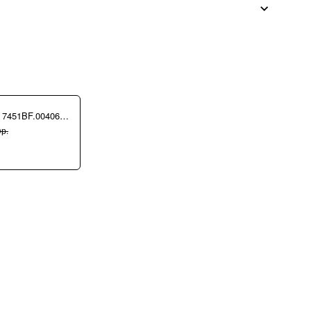
Сумка Ripani 7451BF.00406 Ecru/Sabbia
р.