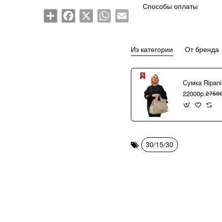
Способы оплаты
Share
Facebook
X
WhatsApp
Email
Из категории
От бренда
22000р.
27500
30/15/30