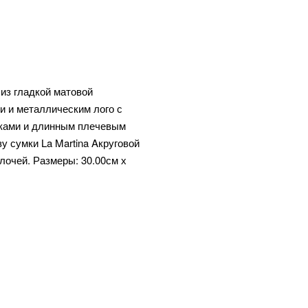
из гладкой матовой
и и металлическим лого с
чками и длинным плечевым
 сумки La Martina Aкруговой
лочей. Размеры: 30.00см х