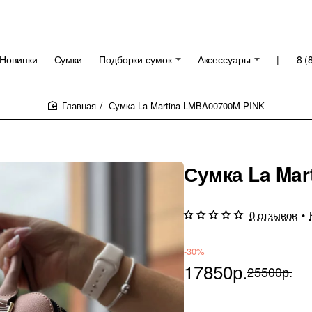
Новинки
Сумки
Подборки сумок
Аксессуары
|
8 (
Сумка La Martina LMBA00700M PINK
home
Сумка La Mar
0 отзывов
•
-30%
17850р.
25500р.