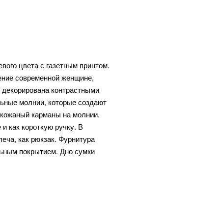
евого цвета с газетным принтом.
ение современной женщине,
ti декорирована контрастными
альные молнии, которые создают
и кожаный карманы на молнии.
и как короткую ручку. В
леча, как рюкзак. Фурнитура
льным покрытием. Дно сумки