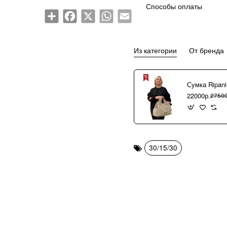
Способы оплаты
Share
Facebook
X
WhatsApp
Email
Из категории
От бренда
22000р.
27500
30/15/30