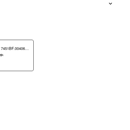
Сумка Ripani 7451BF.00406 Ecru/Sabbia
р.