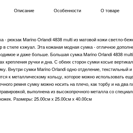
Описание
Особенности
О товаре
 - рюкзак Marino Orlandi 4838 multi из матовой кожи светло-беж
 в стиле кэжуал. Эта кожаная модная сумка - отличное дополн
ходимое и даже больше. Большая сумка Marino Orlandi 4838 mul
тах крепления ручки и дна. С обеих сторон сумки косые вертик
ку. Внутри сумки Marino Orlandi одно отделение, текстильный 
ся к металлическому кольцу, которое можно использовать еще 
чного ремня сумку можно носить на плечо, как торбу и на два п
 гравировкой, выполнена из высокопрочного металла со специа
ожек. Размеры: 25.00см х 25.00см х 40.00см